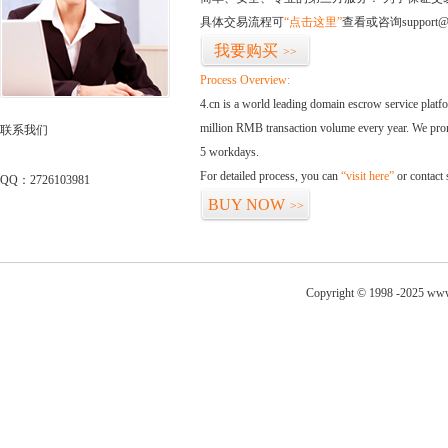
具体交易流程可
“点击这里”
查看或咨询support@
我要购买
>>
Process Overview:
4.cn is a world leading domain escrow service plat
million RMB transaction volume every year. We promi
联系我们
5 workdays.
For detailed process, you can
“visit here”
or contact
QQ：2726103981
BUY NOW
>>
Copyright © 1998 -2025 www.