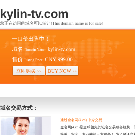
kylin-tv.com
您正在访问的域名可以转让!This domain name is for sale!
一口价出售中！
域名
kylin-tv.com
Domain Name:
售价
CNY 999.00
Listing Price:
立即购买
BUY NOW
>>
>>
域名交易方式：
通过金名网(4.cn) 中介交易
金名网(4.cn)是全球领先的域名交易服务机
简单、安全、专业的第三方服务！ 为了保证交